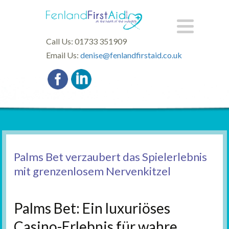
Call Us: 01733 351909
Email Us:
denise@fenlandfirstaid.co.uk
Palms Bet verzaubert das Spielerlebnis
mit grenzenlosem Nervenkitzel
Palms Bet: Ein luxuriöses
Casino-Erlebnis für wahre