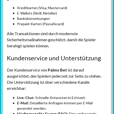
Kreditkarten (Visa, Mastercard)
E-Wallets (Skrill, Neteller)
Banküberweisungen
Prepaid-Karten (Paysafecard)
Alle Transaktionen sind durch modernste
Sicherheitsmaßnahmen geschützt, damit die Spieler
beruhigt spielen können.
Kundenservice und Unterstützung
Der Kundenservice von
Palms Bet
ist darauf
ausgerichtet, den Spielern jederzeit zur Seite zu stehen.
Die Unterstützung ist über verschiedene Kanäle
erreichbar:
Live-Chat:
Schnelle Antworten in Echtzeit.
E-Mail:
Detaillierte Anfragen können per E-Mail
gesendet werden.
Häufig gestellte Fragen (FAQ):
Eine umfassende