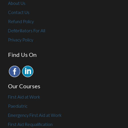
About Us
Contact Us
Refund Policy
Defibrillators For All
Privacy Policy
Find Us On
Our Courses
First Aid at Work
Paediatric
Emergency First Aid at Work
First Aid Requalification