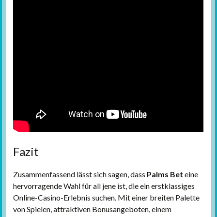
Fazit
Zusammenfassend lässt sich sagen, dass
Palms Bet
eine
hervorragende Wahl für all jene ist, die ein erstklassiges
Online-Casino-Erlebnis suchen. Mit einer breiten Palette
von Spielen, attraktiven Bonusangeboten, einem