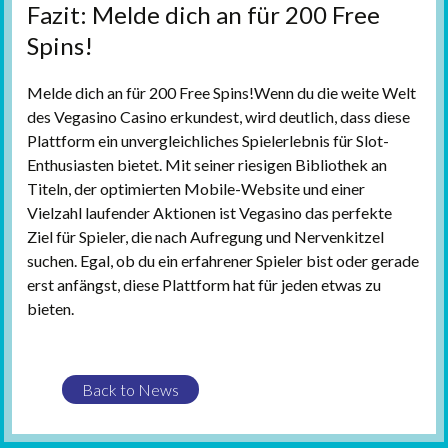
Fazit: Melde dich an für 200 Free
Spins!
Melde dich an für 200 Free Spins!Wenn du die weite Welt
des Vegasino Casino erkundest, wird deutlich, dass diese
Plattform ein unvergleichliches Spielerlebnis für Slot-
Enthusiasten bietet. Mit seiner riesigen Bibliothek an
Titeln, der optimierten Mobile-Website und einer
Vielzahl laufender Aktionen ist Vegasino das perfekte
Ziel für Spieler, die nach Aufregung und Nervenkitzel
suchen. Egal, ob du ein erfahrener Spieler bist oder gerade
erst anfängst, diese Plattform hat für jeden etwas zu
bieten.
Post
Back to News
navigation