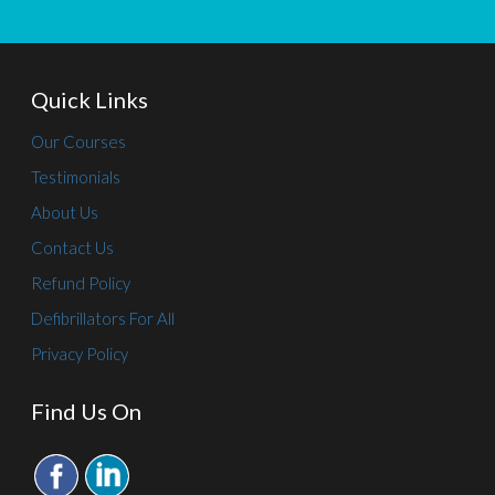
Quick Links
Our Courses
Testimonials
About Us
Contact Us
Refund Policy
Defibrillators For All
Privacy Policy
Find Us On