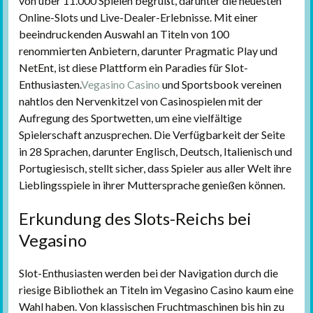
von über 11.000 Spielen begrüßt, darunter die neuesten
Online-Slots und Live-Dealer-Erlebnisse. Mit einer
beeindruckenden Auswahl an Titeln von 100
renommierten Anbietern, darunter Pragmatic Play und
NetEnt, ist diese Plattform ein Paradies für Slot-
Enthusiasten.
Vegasino Casino
und Sportsbook vereinen
nahtlos den Nervenkitzel von Casinospielen mit der
Aufregung des Sportwetten, um eine vielfältige
Spielerschaft anzusprechen. Die Verfügbarkeit der Seite
in 28 Sprachen, darunter Englisch, Deutsch, Italienisch und
Portugiesisch, stellt sicher, dass Spieler aus aller Welt ihre
Lieblingsspiele in ihrer Muttersprache genießen können.
Erkundung des Slots-Reichs bei
Vegasino
Slot-Enthusiasten werden bei der Navigation durch die
riesige Bibliothek an Titeln im Vegasino Casino kaum eine
Wahl haben. Von klassischen Fruchtmaschinen bis hin zu